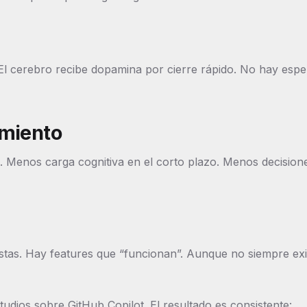
 El cerebro recibe dopamina por cierre rápido. No hay espe
amiento
. Menos carga cognitiva en el corto plazo. Menos decision
listas. Hay features que “funcionan”. Aunque no siempre exi
udios sobre GitHub Copilot. El resultado es consistente: