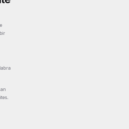
de
bir
labra
can
tes.