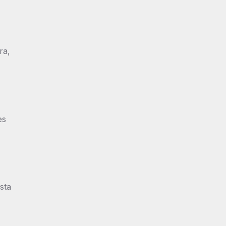
ra,
es
sta