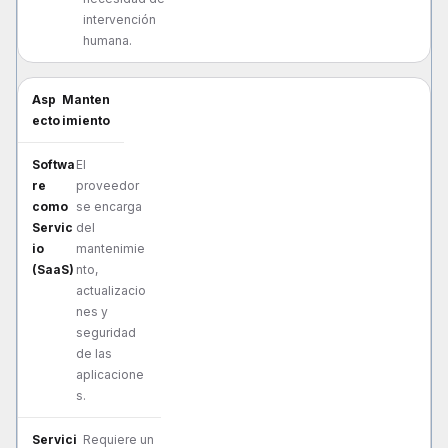
intervención
humana.
Manten
imiento
El
proveedor
se encarga
del
mantenimie
nto,
actualizacio
nes y
seguridad
de las
aplicacione
s.
Requiere un