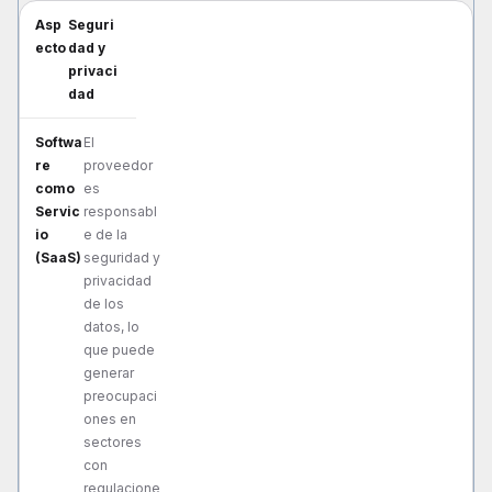
Seguri
dad y
privaci
dad
El
proveedor
es
responsabl
e de la
seguridad y
privacidad
de los
datos, lo
que puede
generar
preocupaci
ones en
sectores
con
regulacione