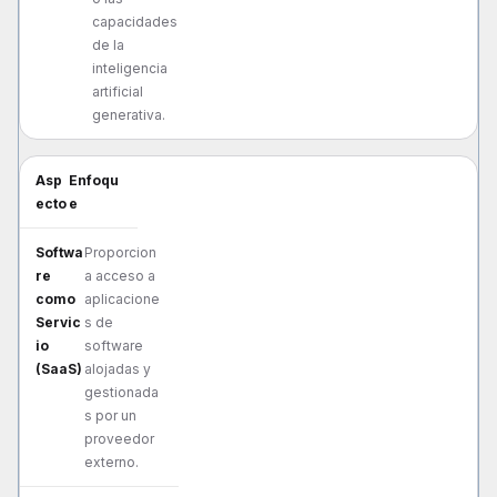
capacidades
de la
inteligencia
artificial
generativa.
Enfoqu
e
Proporcion
a acceso a
aplicacione
s de
software
alojadas y
gestionada
s por un
proveedor
externo.