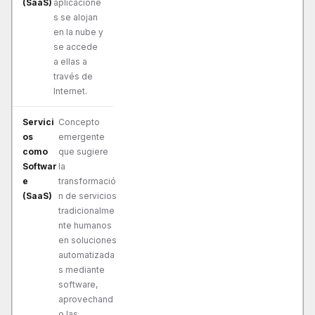
aplicacione
s se alojan
en la nube y
se accede
a ellas a
través de
Internet.
Concepto
emergente
que sugiere
la
transformació
n de servicios
tradicionalme
nte humanos
en soluciones
automatizada
s mediante
software,
aprovechand
o las