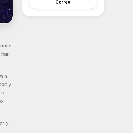
Correo
juntos
e han
os a
cen y
os
co
or y