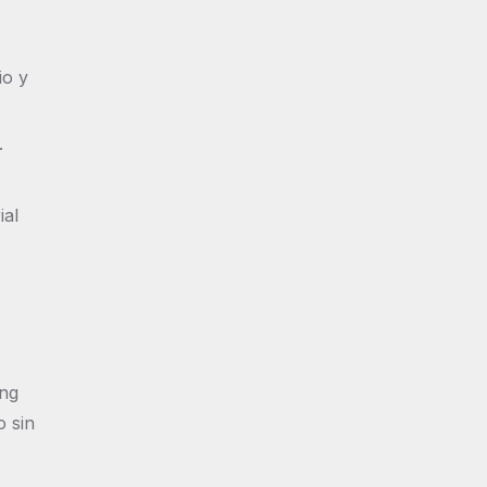
io y
.
ial
ing
o sin