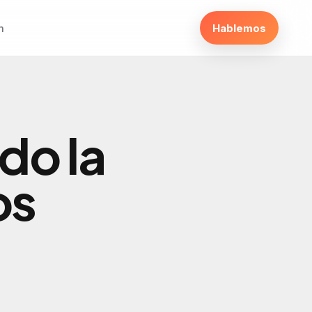
m
Hablemos
o la
os