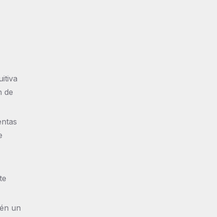
itiva
n de
entas
e
te
ién un