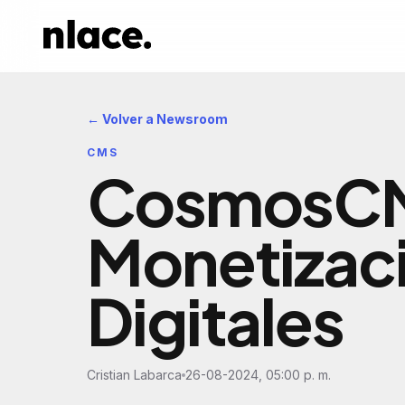
← Volver a Newsroom
CMS
CosmosCMS
Monetizac
Digitales
Cristian Labarca
26-08-2024, 05:00 p. m.