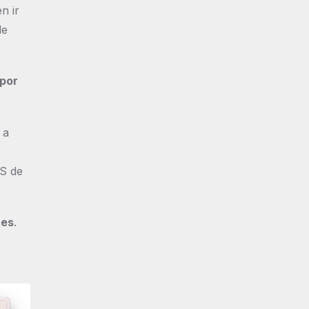
n ir
de
 por
 a
SS de
tes
.