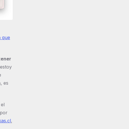
n que
tener
 estoy
e
, es
 el
 por
as.cl
,