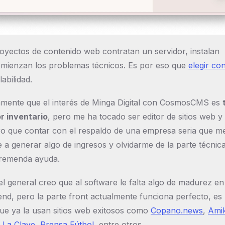
yectos de contenido web contratan un servidor, instalan
omienzan los problemas técnicos. Es por eso que
elegir co
abilidad.
mente que el interés de Minga Digital con CosmosCMS es
r inventario
, pero me ha tocado ser editor de sitios web y
o que contar con el respaldo de una empresa seria que m
 a generar algo de ingresos y olvidarme de la parte técnica
tremenda ayuda.
el general creo que al software le falta algo de madurez en
nd, pero la parte front actualmente funciona perfecto, es
ue ya la usan sitios web exitosos como
Copano.news
,
Amik
 La Clave
,
Prensa Fútbol
, entre otros.