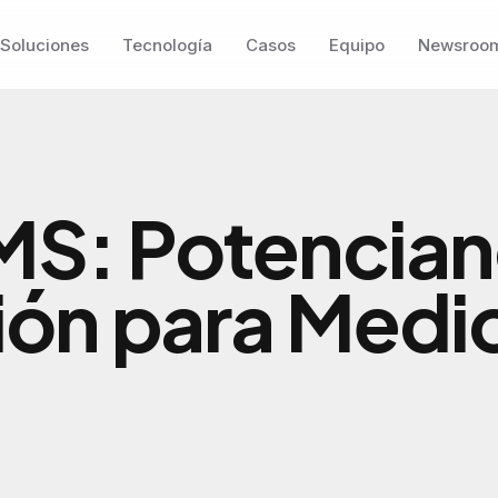
Soluciones
Tecnología
Casos
Equipo
Newsroo
: Potenciand
ión para Medi